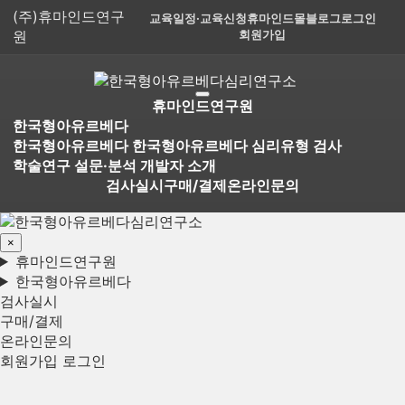
(주)휴마인드연구
교육일정·교육신청
휴마인드몰
블로그
로그인
원
회원가입
휴마인드연구원
한국형아유르베다
한국형아유르베다
한국형아유르베다 심리유형 검사
학술연구 설문·분석
개발자 소개
검사실시
구매/결제
온라인문의
×
휴마인드연구원
한국형아유르베다
검사실시
구매/결제
온라인문의
회원가입
로그인